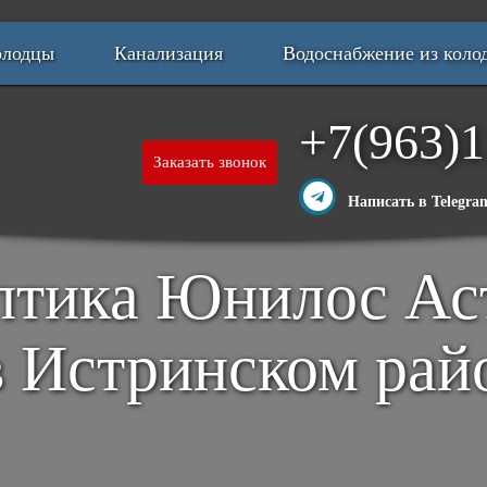
олодцы
Канализация
Водоснабжение из коло
+7(963)1
Заказать звонок
Написать в Telegra
тика Юнилос Аст
в Истринском рай