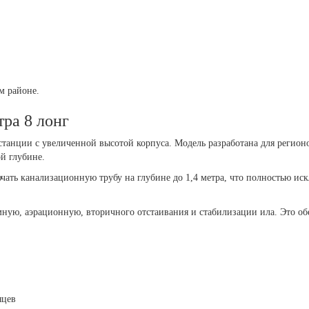
м районе.
ра 8 лонг
анции с увеличенной высотой корпуса. Модель разработана для регионо
й глубине.
ючать канализационную трубу на глубине до 1,4 метра, что полностью ис
мную, аэрационную, вторичного отстаивания и стабилизации ила. Это об
яцев