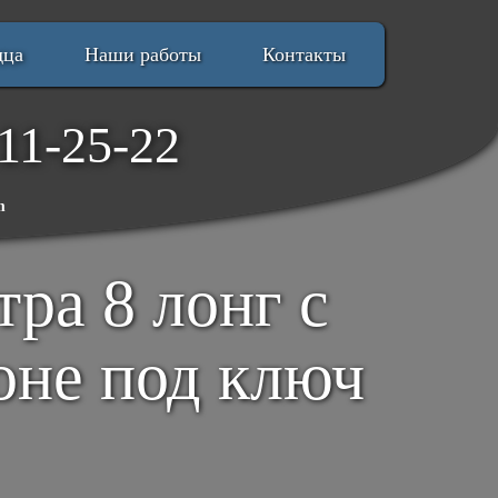
дца
Наши работы
Контакты
11-25-22
m
ра 8 лонг с
оне под ключ