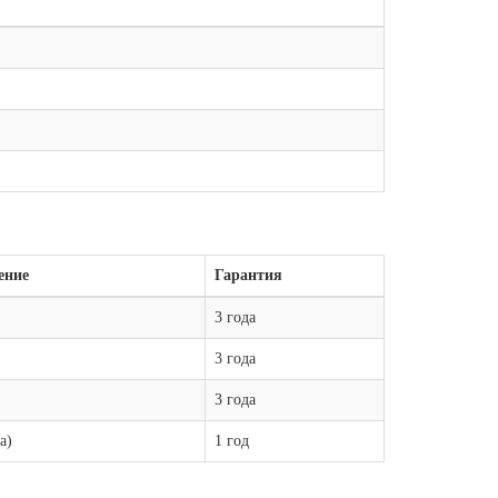
ение
Гарантия
3 года
3 года
3 года
а)
1 год