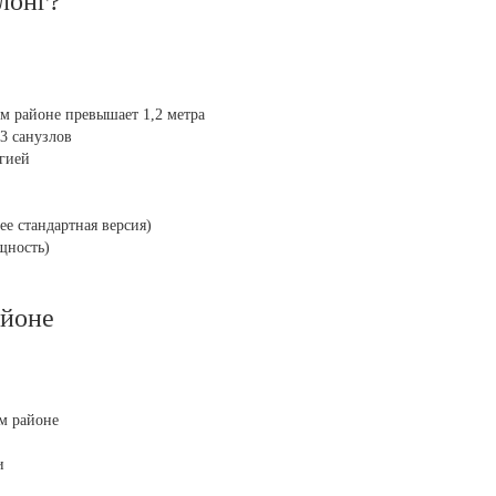
лонг?
м районе превышает 1,2 метра
3 санузлов
гией
ее стандартная версия)
щность)
айоне
ом районе
и