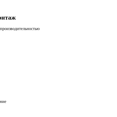
онтаж
 производительностью
ание