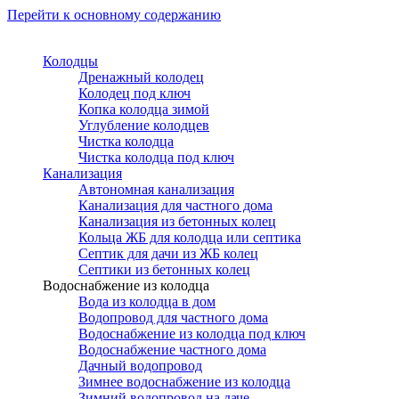
Перейти к основному содержанию
Колодцы
Дренажный колодец
Колодец под ключ
Копка колодца зимой
Углубление колодцев
Чистка колодца
Чистка колодца под ключ
Канализация
Автономная канализация
Канализация для частного дома
Канализация из бетонных колец
Кольца ЖБ для колодца или септика
Септик для дачи из ЖБ колец
Септики из бетонных колец
Водоснабжение из колодца
Вода из колодца в дом
Водопровод для частного дома
Водоснабжение из колодца под ключ
Водоснабжение частного дома
Дачный водопровод
Зимнее водоснабжение из колодца
Зимний водопровод на даче