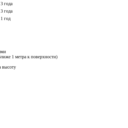
3 года
3 года
1 год
ями
лиже 1 метра к поверхности)
а высоту