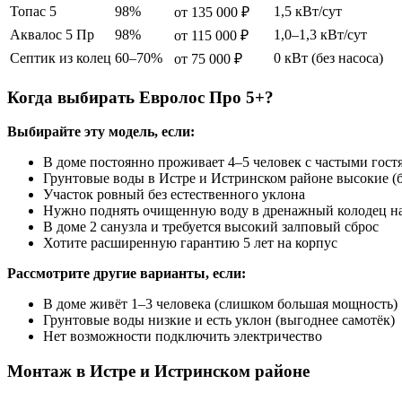
Топас 5
98%
1,5 кВт/сут
от 135 000 ₽
Аквалос 5 Пр
98%
1,0–1,3 кВт/сут
от 115 000 ₽
Септик из колец
60–70%
0 кВт (без насоса)
от 75 000 ₽
Когда выбирать Евролос Про 5+?
Выбирайте эту модель, если:
В доме постоянно проживает 4–5 человек с частыми гост
Грунтовые воды в Истре и Истринском районе высокие (б
Участок ровный без естественного уклона
Нужно поднять очищенную воду в дренажный колодец н
В доме 2 санузла и требуется высокий залповый сброс
Хотите расширенную гарантию 5 лет на корпус
Рассмотрите другие варианты, если:
В доме живёт 1–3 человека (слишком большая мощность)
Грунтовые воды низкие и есть уклон (выгоднее самотёк)
Нет возможности подключить электричество
Монтаж в Истре и Истринском районе