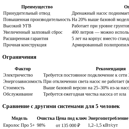
Преимущество
О
Принудительный отвод
Дренажный насос поднимает 
Повышенная производительность
На 20% выше базовой модели
Высокий УГВ
Работает при уровне грунто
Увеличенный залповый сброс
400 литров — можно использ
Расширенная гарантия
5 лет на корпус вместо стан
Прочная конструкция
Армированный полипропиле
Ограничения
Фактор
Рекомендация
Электричество
Требуется постоянное подключение к сети
Энергозависимость
При отключении света насос не работает (
Стоимость
Выше базовой версии на 25–30% из-за насо
Обслуживание
Требуется ежегодная чистка насоса от ила
Сравнение с другими системами для 5 человек
Модель
Очистка
Цена под ключ
Энергопотребление
Евролос Про 5+
98%
1,2–1,5 кВт/сут
от 135 000 ₽