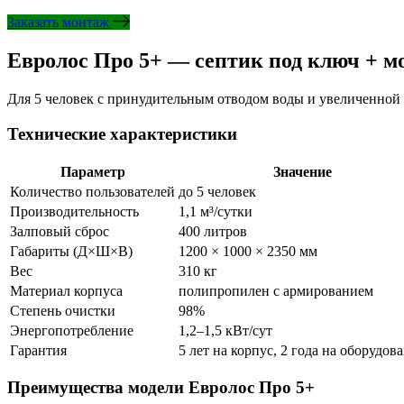
Заказать монтаж
Евролос Про 5+ — септик под ключ + м
Для 5 человек с принудительным отводом воды и увеличенной
Технические характеристики
Параметр
Значение
Количество пользователей
до 5 человек
Производительность
1,1 м³/сутки
Залповый сброс
400 литров
Габариты (Д×Ш×В)
1200 × 1000 × 2350 мм
Вес
310 кг
Материал корпуса
полипропилен с армированием
Степень очистки
98%
Энергопотребление
1,2–1,5 кВт/сут
Гарантия
5 лет на корпус, 2 года на оборудов
Преимущества модели Евролос Про 5+