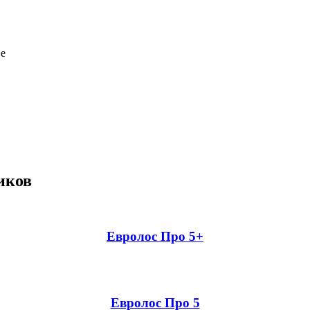
не
иков
Евролос Про 5+
Евролос Про 5